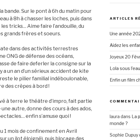
e la bande. Sur le pont à 6h du matin pour
’eau à 8h à chasser les loches, puis dans
ARTICLES R
les tricks… Aime faire l’andouille, du
s grands frères et soeurs.
Une année 20
Aidez les enfa
late dans des activités terrestres
une ONG de défense des océans,
Joyeux 20 Févr
sse de faire deferler la consigne sur la
Lola sous l’ea
y a un an d’un sérieux accident de kite
 reste le pilier familial indéboulonable,
Enfin un film 
ire des crèpes à bord !
é à terre le théâtre d’impro, fait partie
COMMENTAI
 une autre, donne des cours à des ados,
ectacles… enfin s’amuse quoi !
laura
dans
La 
monde ?
 eu 1 mois de confinement en Avril
Sophie Dupuy
sur un ilot éloigné), puis blocage des