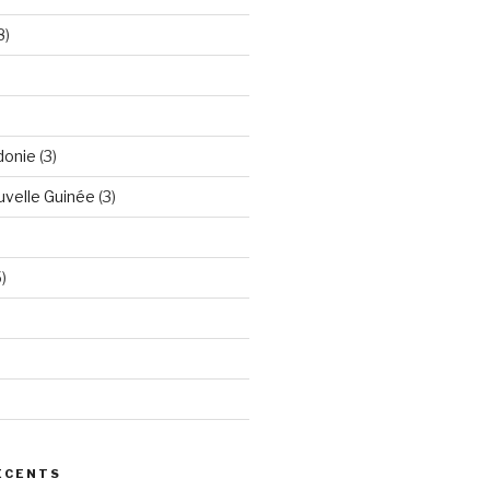
8)
donie
(3)
velle Guinée
(3)
)
ÉCENTS