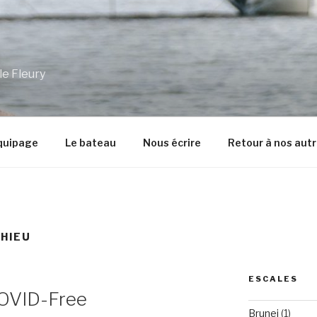
le Fleury
équipage
Le bateau
Nous écrire
Retour à nos aut
HIEU
ESCALES
OVID-Free
Brunei
(1)