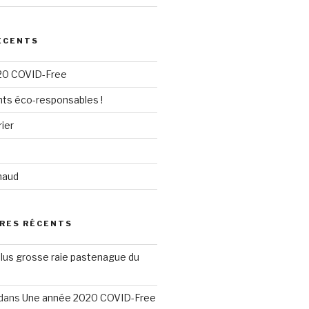
ÉCENTS
20 COVID-Free
nts éco-responsables !
ier
u
chaud
RES RÉCENTS
plus grosse raie pastenague du
dans
Une année 2020 COVID-Free