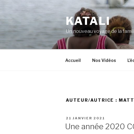
Aller
au
KATALI
contenu
principal
Un nouveau voyage de la famil
Accueil
Nos Vidéos
L’
AUTEUR/AUTRICE :
MATT
PUBLIÉ
21 JANVIER 2021
LE
Une année 2020 C