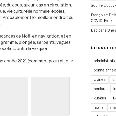
vée, du coup, aucun cas en circulation,
Sophie Dupuy
ue, vie culturelle normale, écoles,
Françoise Del
t. Probablement le meilleur endroit du
COVID-Free
…
Bab
dans
Une 
acances de Noël en navigation, et en
ogramme, plongée, serpents, vagues,
ÉTIQUETTE
ocolat… enfin la vie quoi !
administrati
nne année 2021 (comment pourrait elle
bonne anné
crânes
d
honiara
I
kuskus
L
mafia
ma