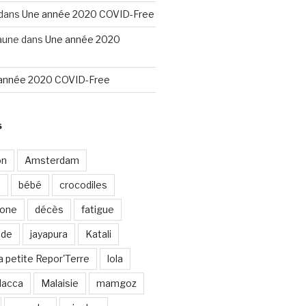
dans
Une année 2020 COVID-Free
aune
dans
Une année 2020
année 2020 COVID-Free
S
on
Amsterdam
e
bébé
crocodiles
rone
décès
fatigue
nde
jayapura
Katali
a petite Repor'Terre
lola
lacca
Malaisie
mamgoz