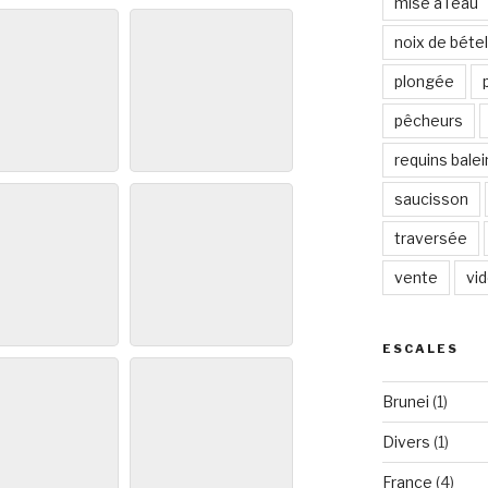
mise à l'eau
noix de bétel
plongée
pêcheurs
requins bale
saucisson
traversée
vente
vi
ESCALES
Brunei
(1)
Divers
(1)
France
(4)