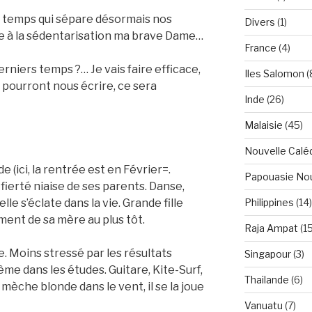
 temps qui sépare désormais nos
Divers
(1)
te à la sédentarisation ma brave Dame…
France
(4)
derniers temps ?… Je vais faire efficace,
Iles Salomon
(
s pourront nous écrire, ce sera
Inde
(26)
Malaisie
(45)
Nouvelle Calé
e (ici, la rentrée est en Février=.
Papouasie Nou
 fierté niaise de ses parents. Danse,
Philippines
(14)
le s’éclate dans la vie. Grande fille
ment de sa mère au plus tôt.
Raja Ampat
(15
. Moins stressé par les résultats
Singapour
(3)
ême dans les études. Guitare, Kite-Surf,
Thailande
(6)
 mèche blonde dans le vent, il se la joue
Vanuatu
(7)