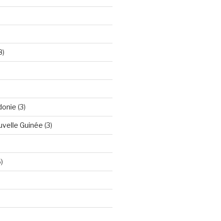
8)
donie
(3)
velle Guinée
(3)
)