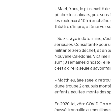
– Mael, 9 ans, le plus excité d
pécher les calmars, puis sous l
les rouleaux à 10h à enchaîner 
théâtre d’impro, et énerver se
– Soizic, âge indéterminé, s’éc
sérieuses. Consultante pour 
militante zéro déchet, et en pa
Nouvelle Calédonie. Victime il 
surf ( 3 semaines d’hosto), elle
c’est à dire la seule à savoir fa
– Matthieu, âge sage, a retrouv
d’une troupe 2 ans, puis monté
enfants, adultes, monte des sp
En 2020, ici, zéro COVID. On a
(passé tranquille au mouillage 