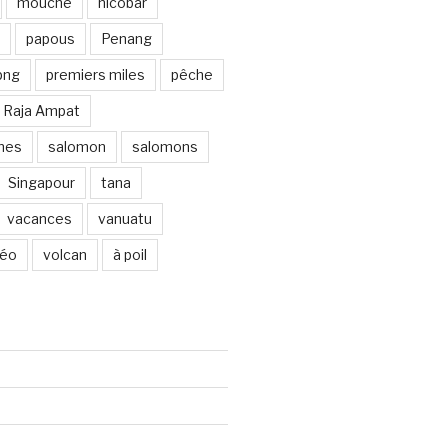
mouche
nicobar
papous
Penang
png
premiers miles
pêche
Raja Ampat
ines
salomon
salomons
Singapour
tana
vacances
vanuatu
déo
volcan
à poil