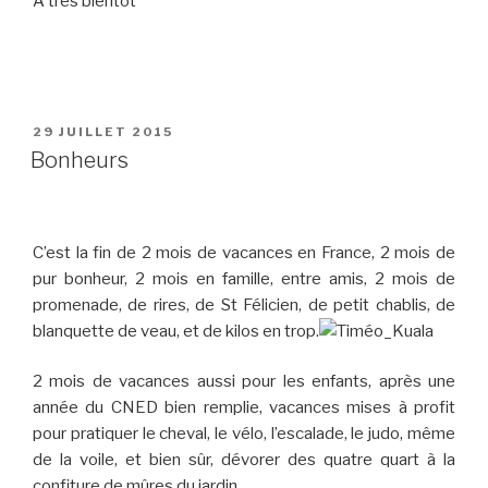
A très bientôt
PUBLIÉ
29 JUILLET 2015
LE
Bonheurs
C’est la fin de 2 mois de vacances en France, 2 mois de
pur bonheur, 2 mois en famille, entre amis, 2 mois de
promenade, de rires, de St Félicien, de petit chablis, de
blanquette de veau, et de kilos en trop.
2 mois de vacances aussi pour les enfants, après une
année du CNED bien remplie, vacances mises à profit
pour pratiquer le cheval, le vélo, l’escalade, le judo, même
de la voile, et bien sûr, dévorer des quatre quart à la
confiture de mûres du jardin.