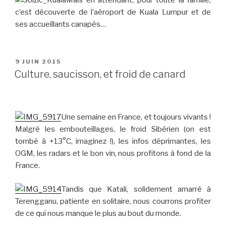
Mais en attendant, pour toute la famille,
c’est découverte de l’aéroport de Kuala Lumpur et de
ses accueillants canapés…
PUBLIÉ
9 JUIN 2015
LE
Culture, saucisson, et froid de canard
Une semaine en France, et toujours vivants !
Malgré les embouteillages, le froid Sibérien (on est
tombé à +13°C, imaginez !), les infos déprimantes, les
OGM, les radars et le bon vin, nous profitons à fond de la
France.
Tandis que Katali, solidement amarré à
Terengganu, patiente en solitaire, nous courrons profiter
de ce qui nous manque le plus au bout du monde.