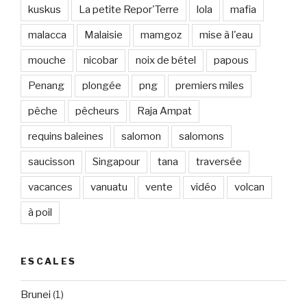
kuskus
La petite Repor'Terre
lola
mafia
malacca
Malaisie
mamgoz
mise à l'eau
mouche
nicobar
noix de bétel
papous
Penang
plongée
png
premiers miles
pêche
pêcheurs
Raja Ampat
requins baleines
salomon
salomons
saucisson
Singapour
tana
traversée
vacances
vanuatu
vente
vidéo
volcan
à poil
ESCALES
Brunei
(1)