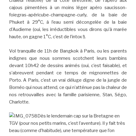
chaleur relative) de la côte Bretonne, de l’apéro aux
cajous pimentées à un moins léger apéro saucisson-
foiegras-apéricube-champagne-curly, de la baie de
Phuket à 29°C, à l’eau semi décongelée de la baie
d’Audierne (oui, les irréductibles vous dirons qu’à marée
haute, on gagne 1°C, c’est de l’intox !).
Vol tranquille de 11h de Bangkok à Paris, ou les parents
indignes que nous sommes scotchent leurs bambins
devant 10h42 de dessins animés (oui, c’est faisable), et
s’abreuvent pendant ce temps de mignonnettes de
Porto. A Paris, c’est un vrai déluge digne de la jungle de
Bornéo qui nous attend, ce qui n’atténue pas la chaleur de
nos retrouvailles avec la famille parisienne, Stan, Ségo,
Charlotte.
Dès le lendemain cap sur la Bretagne en
TGV (pour nos petits marins, c’est l’aventure). Il y fait très
beau (comme d’habitude), une température que l’on