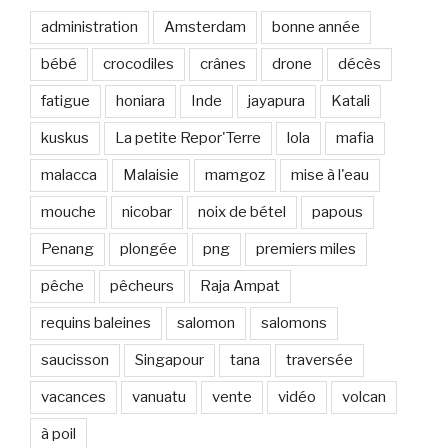
administration
Amsterdam
bonne année
bébé
crocodiles
crânes
drone
décès
fatigue
honiara
Inde
jayapura
Katali
kuskus
La petite Repor'Terre
lola
mafia
malacca
Malaisie
mamgoz
mise à l'eau
mouche
nicobar
noix de bétel
papous
Penang
plongée
png
premiers miles
pêche
pêcheurs
Raja Ampat
requins baleines
salomon
salomons
saucisson
Singapour
tana
traversée
vacances
vanuatu
vente
vidéo
volcan
à poil