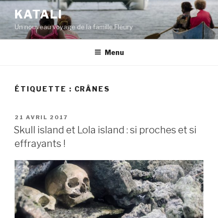
Aller
KATALI
au
Un nouveau voyage de la famille Fleury
contenu
principal
Menu
ÉTIQUETTE :
CRÂNES
PUBLIÉ
21 AVRIL 2017
LE
Skull island et Lola island : si proches et si
effrayants !