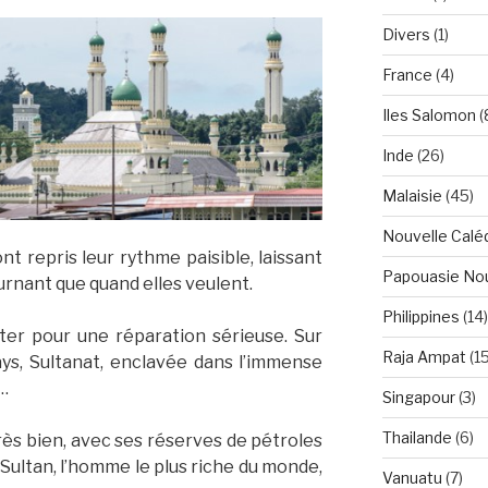
Divers
(1)
France
(4)
Iles Salomon
(
Inde
(26)
Malaisie
(45)
Nouvelle Calé
t repris leur rythme paisible, laissant
Papouasie Nou
urnant que quand elles veulent.
Philippines
(14)
êter pour une réparation sérieuse. Sur
Raja Ampat
(15
ays, Sultanat, enclavée dans l’immense
…
Singapour
(3)
Thailande
(6)
très bien, avec ses réserves de pétroles
 Sultan, l’homme le plus riche du monde,
Vanuatu
(7)