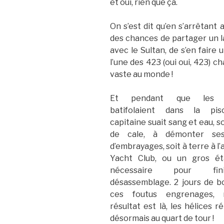
et oui, rien que ça.
On s’est dit qu’en s’arrêtant 
des chances de partager un la
avec le Sultan, de s’en faire 
l’une des 423 (oui oui, 423) c
vaste au monde !
Et pendant que les e
batifolaient dans la pis
capitaine suait sang et eau, so
de cale, à démonter se
d’embrayages, soit à terre à l’
Yacht Club, ou un gros ét
nécessaire pour fi
désassemblage. 2 jours de b
ces foutus engrenages, 
résultat est là, les hélices 
désormais au quart de tour !