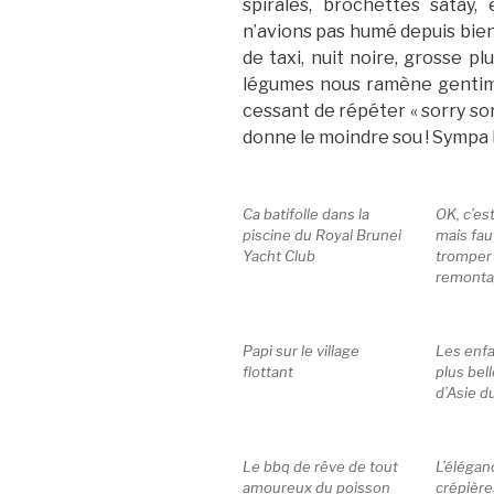
spirales, brochettes satay
n’avions pas humé depuis bien 
de taxi, nuit noire, grosse 
légumes nous ramène gentime
cessant de répéter « sorry sorr
donne le moindre sou ! Sympa l
Ca batifolle dans la
OK, c’es
piscine du Royal Brunei
mais fau
Yacht Club
tromper 
remont
Papi sur le village
Les enfa
flottant
plus be
d’Asie d
Le bbq de rêve de tout
L’élégan
amoureux du poisson
crépièr