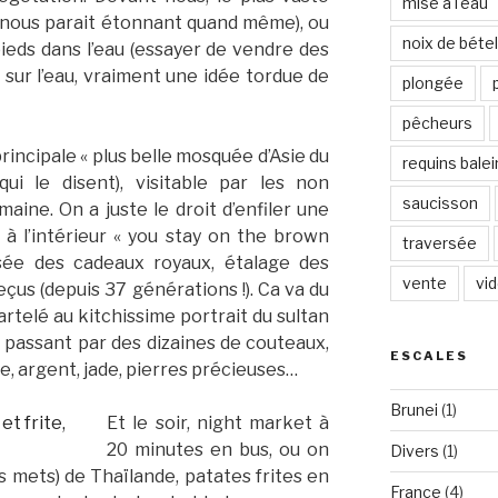
mise à l'eau
a nous parait étonnant quand même), ou
noix de bétel
ieds dans l’eau (essayer de vendre des
 sur l’eau, vraiment une idée tordue de
plongée
pêcheurs
principale « plus belle mosquée d’Asie du
requins bale
qui le disent), visitable par les non
saucisson
ine. On a juste le droit d’enfiler une
 à l’intérieur « you stay on the brown
traversée
usée des cadeaux royaux, étalage des
vente
vi
çus (depuis 37 générations !). Ca va du
telé au kitchissime portrait du sultan
 passant par des dizaines de couteaux,
ESCALES
e, argent, jade, pierres précieuses…
Brunei
(1)
Et le soir, night market à
20 minutes en bus, ou on
Divers
(1)
s mets) de Thaïlande, patates frites en
France
(4)