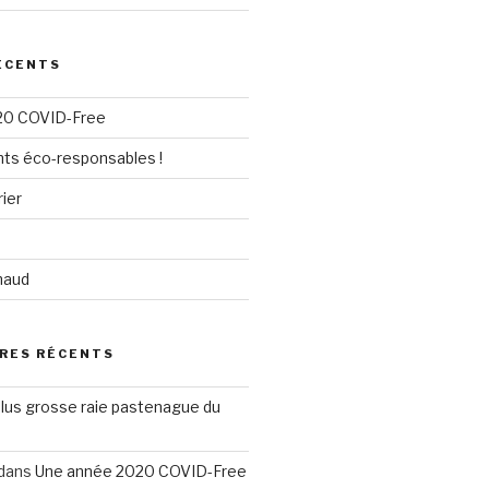
ÉCENTS
20 COVID-Free
nts éco-responsables !
ier
u
chaud
RES RÉCENTS
plus grosse raie pastenague du
dans
Une année 2020 COVID-Free