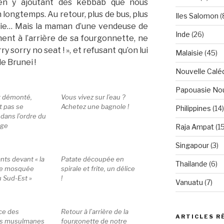
, en y ajoutant des kebbab que nous
longtemps. Au retour, plus de bus, plus
Iles Salomon
(
pluie… Mais la maman d’une vendeuse de
Inde
(26)
nt à l’arrière de sa fourgonnette, ne
y sorry no seat ! », et refusant qu’on lui
Malaisie
(45)
e Brunei !
Nouvelle Calé
Papouasie Nou
t démonté,
Vous vivez sur l’eau ?
t pas se
Achetez une bagnole !
Philippines
(14)
dans l’ordre du
age
Raja Ampat
(15
Singapour
(3)
nts devant « la
Patate découpée en
Thailande
(6)
lle mosquée
spirale et frite, un délice
u Sud-Est »
!
Vanuatu
(7)
ce des
Retour à l’arrière de la
ARTICLES R
es musulmanes
fourgonette de notre