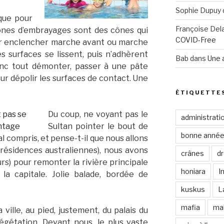
Sophie Dupuy
que pour
Françoise Del
cônes d’embrayages sont des cônes qui
COVID-Free
pour enclencher marche avant ou marche
es surfaces se lissent, puis n’adhèrent
Bab
dans
Une 
donc tout démonter, passer à une pâte
our dépolir les surfaces de contact. Une
ÉTIQUETTE
Du coup, ne voyant pas le
administrati
Sultan pointer le bout de
bonne anné
l compris, et pense-t-il que nous allons
 résidences australiennes), nous avons
crânes
d
urs) pour remonter la rivière principale
honiara
I
 la capitale. Jolie balade, bordée de
kuskus
L
mafia
ma
ville, au pied, justement, du palais du
végétation. Devant nous, le plus vaste