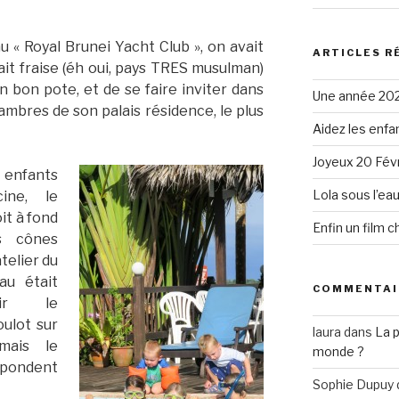
au « Royal Brunei Yacht Club », on avait
ARTICLES R
it fraise (éh oui, pays TRES musulman)
un bon pote, et de se faire inviter dans
Une année 20
hambres de son palais résidence, le plus
Aidez les enfa
Joyeux 20 Févr
nfants
Lola sous l’ea
cine, le
it à fond
Enfin un film 
s cônes
atelier du
au était
COMMENTAI
nir le
oulot sur
laura
dans
La 
mais le
monde ?
répondent
Sophie Dupuy