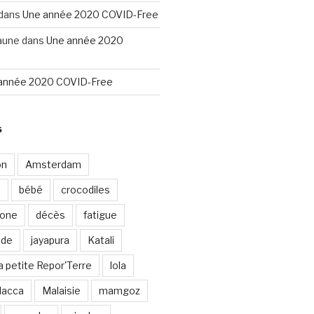
dans
Une année 2020 COVID-Free
aune
dans
Une année 2020
année 2020 COVID-Free
S
on
Amsterdam
e
bébé
crocodiles
rone
décès
fatigue
nde
jayapura
Katali
a petite Repor'Terre
lola
lacca
Malaisie
mamgoz