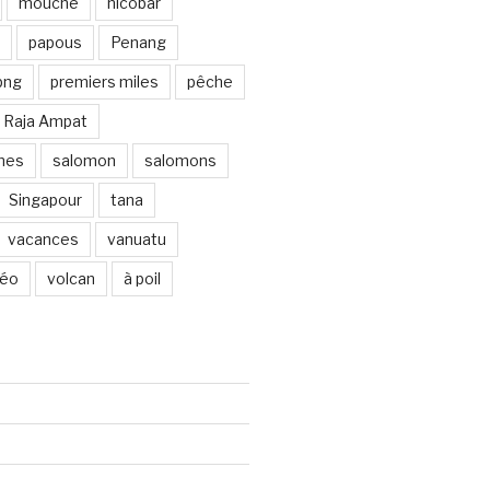
mouche
nicobar
papous
Penang
png
premiers miles
pêche
Raja Ampat
ines
salomon
salomons
Singapour
tana
vacances
vanuatu
déo
volcan
à poil