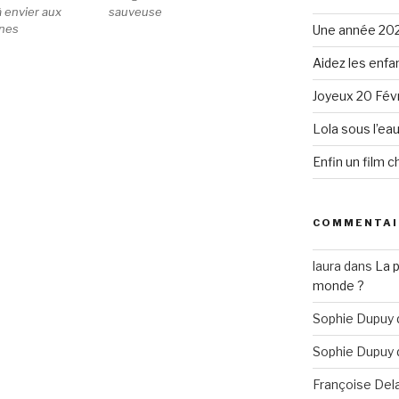
à envier aux
sauveuse
nes
Une année 20
Aidez les enfa
Joyeux 20 Févr
Lola sous l’ea
Enfin un film 
COMMENTAI
laura
dans
La 
monde ?
Sophie Dupuy
Sophie Dupuy
Françoise Del