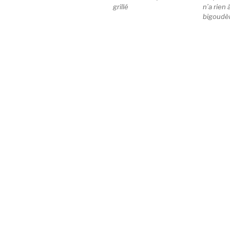
grillé
n’a rien 
bigoudè