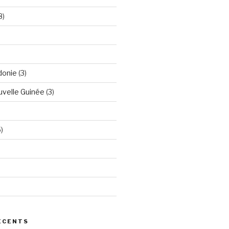
8)
donie
(3)
velle Guinée
(3)
)
ÉCENTS