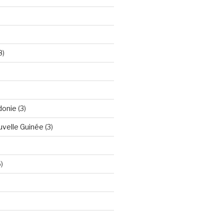
8)
donie
(3)
velle Guinée
(3)
)