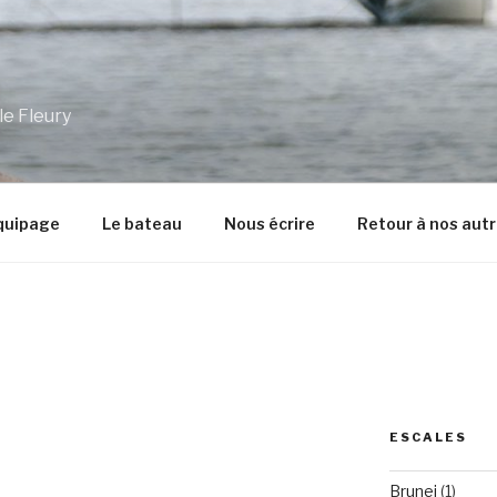
le Fleury
équipage
Le bateau
Nous écrire
Retour à nos aut
ESCALES
Brunei
(1)