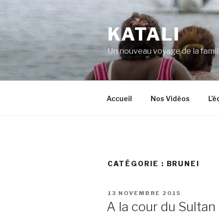
Aller
au
KATALI
contenu
principal
Un nouveau voyage de la famil
Accueil
Nos Vidéos
L’
CATÉGORIE :
BRUNEI
PUBLIÉ
13 NOVEMBRE 2015
LE
A la cour du Sultan